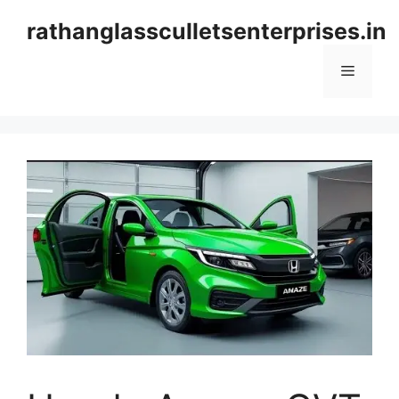
Skip
rathanglassculletsenterprises.in
to
content
Menu