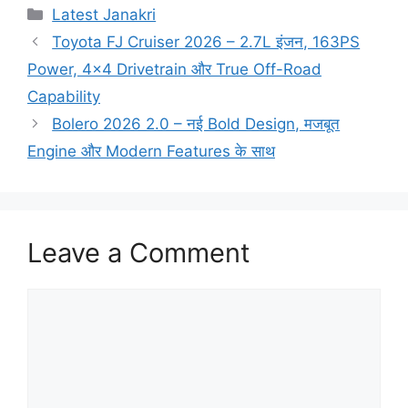
Categories
Latest Janakri
Toyota FJ Cruiser 2026 – 2.7L इंजन, 163PS
Power, 4×4 Drivetrain और True Off-Road
Capability
Bolero 2026 2.0 – नई Bold Design, मजबूत
Engine और Modern Features के साथ
Leave a Comment
Comment