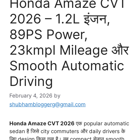
Honda Amaze CVT
2026 – 1.2L इंजन,
89PS Power,
23kmpl Mileage और
Smooth Automatic
Driving
February 4, 2026
by
shubhambloggerg@gmail.com
Honda Amaze CVT 2026
एक popular automatic
sedan है जिसे city commuters और daily drivers के
लिए design किया गया है। यह compact सेडान smooth