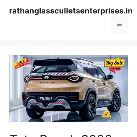
Skip
rathanglassculletsenterprises.in
to
content
Menu