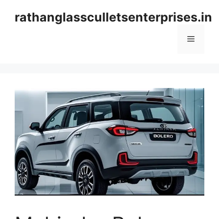
Skip
rathanglassculletsenterprises.in
to
content
Menu