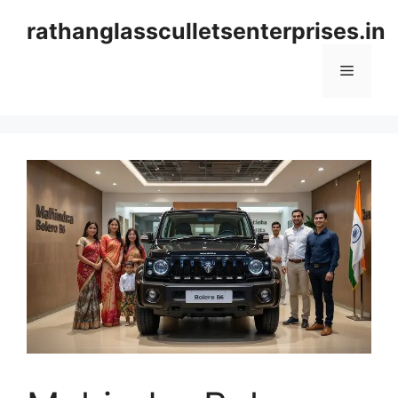
Skip
rathanglassculletsenterprises.in
to
content
Menu