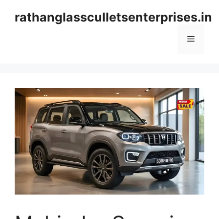
Skip
rathanglassculletsenterprises.in
to
content
Menu