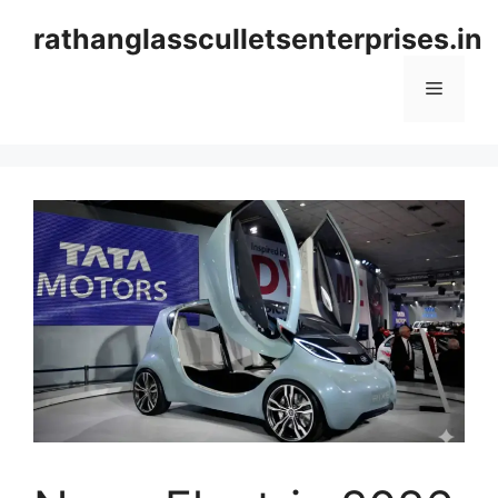
Skip
rathanglassculletsenterprises.in
to
content
Menu