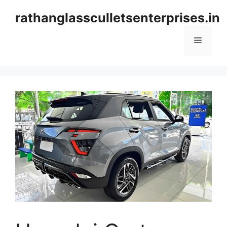
Skip
rathanglassculletsenterprises.in
to
content
Menu