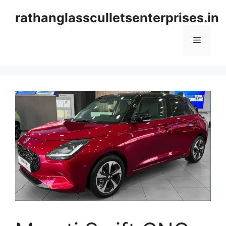
Skip
rathanglassculletsenterprises.in
to
content
Menu