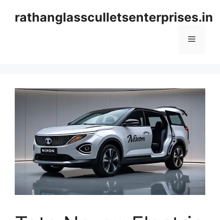
Skip
rathanglassculletsenterprises.in
to
content
Menu